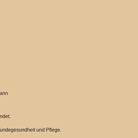
kann
indet.
 Hundegesundheit und Pflege.