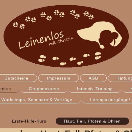
Gutscheine
Impressum
AGB
Haftun
hemen
Gruppenkurse
Intensiv-Training
Workshops, Seminare & Vorträge
Lernspaziergänge/ 
Erste-Hilfe-Kurs
Haut, Fell, Pfoten & Ohren