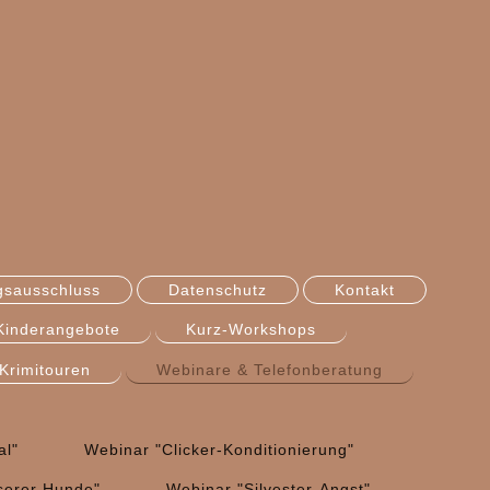
gsausschluss
Datenschutz
Kontakt
Kinderangebote
Kurz-Workshops
Krimitouren
Webinare & Telefonberatung
al"
Webinar "Clicker-Konditionierung"
serer Hunde"
Webinar "Silvester-Angst"